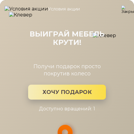
Условия акции
Главная
/
Каталог мебели
/
Матрасы
/
Матрас FIRST M
Матрас FIRST M (Матрас FIRST M
80-190)
ВЫИГРАЙ МЕБЕЛЬ
КРУТИ!
Получи подарок просто
покрутив колесо
ХОЧУ ПОДАРОК
Доступно вращений: 1