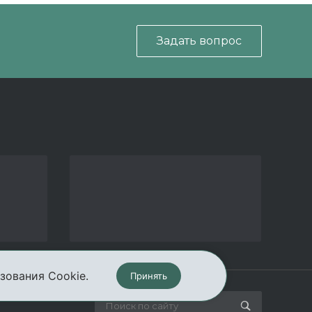
Задать вопрос
зования Cookie.
Принять
кты