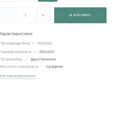
-
+
В КОРЗИНУ
Характеристики
Производитель
—
ProSon
Размер матраса
—
160х200
По размеру
—
двуспальные
Жесткость матраса
—
Средние
Все характеристики