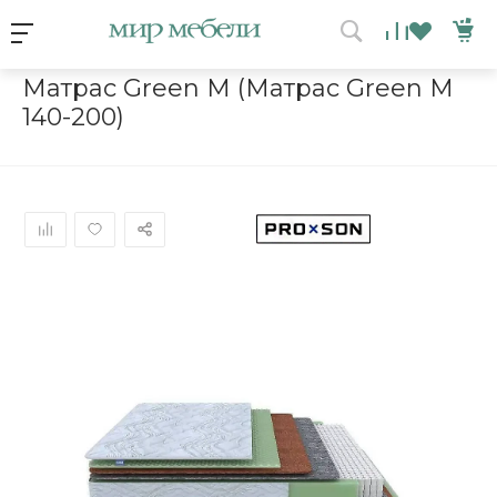
Условия акции
Главная
/
Каталог мебели
/
Матрасы
/
Матрас Green M
Матрас Green M (Матрас Green M
140-200)
ВЫИГРАЙ МЕБЕЛЬ
КРУТИ!
Получи подарок просто
покрутив колесо
ХОЧУ ПОДАРОК
Доступно вращений: 1