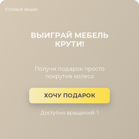
Условия акции
Главная
/
Каталог мебели
/
Матрасы
/
Матрас Green M
Матрас Green M (Матрас Green M
180-200)
ВЫИГРАЙ МЕБЕЛЬ
КРУТИ!
Получи подарок просто
покрутив колесо
ХОЧУ ПОДАРОК
Доступно вращений: 1