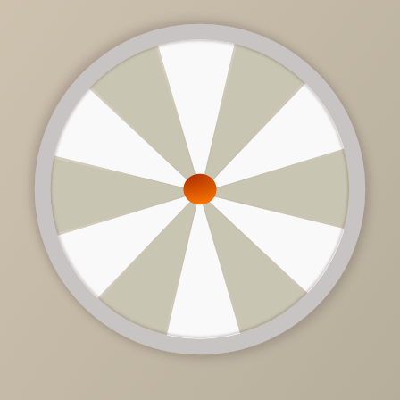
42 710 руб.
/
шт
Доступно в кредит
Размер матраса
180х200
140х200
160х200
180х200