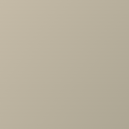
-
+
В КОРЗИНУ
Характеристики
Производитель
—
ProSon
Размер матраса
—
180х200
По размеру
—
двуспальные
Жесткость матраса
—
Средние
Все характеристики
ОПИСАНИЕ
ХАРАКТЕРИСТИКИ
ОПЛАТА
Матрас Green M
Похожие товары