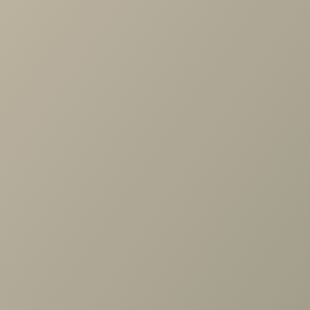
Матрас Grace Medium Steel
от 33 350 руб.
С этим товаром покупают
Кровать Дуо 2сп. с п/м (1600мм)
Анабель2/Anabelle2
81 780 руб.
136 300 руб.
Задать вопрос
Проконсультируем и ответим на все вопросы