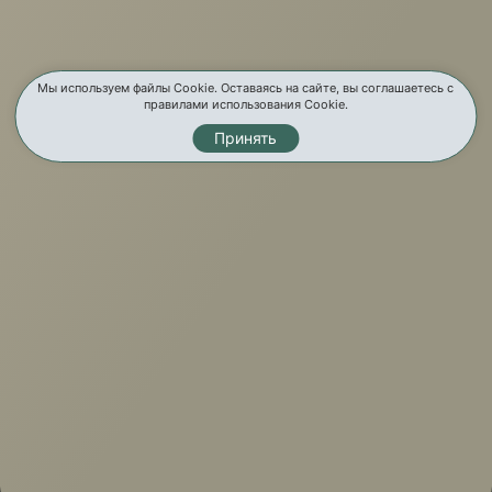
Услуги
Мы используем файлы Cookie. Оставаясь на сайте, вы соглашаетесь с
Карта сайта
правилами использования Cookie.
Принять
Контакты
Мы в соц. сетях
© Мир Мебели, 2026