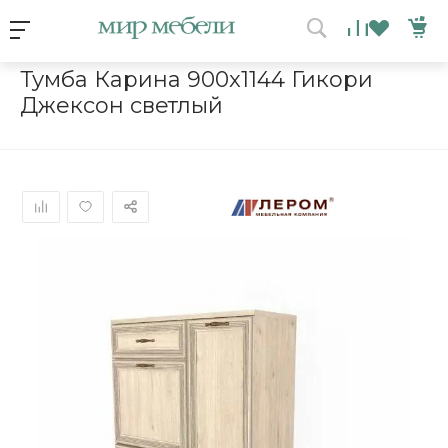
Условия акции
Главная
/
Каталог мебели
/
Тумбы
/
Тумба Карина 900x1144 
Тумба Карина 900x1144 Гикори
Джексон светлый
ВЫИГРАЙ МЕБЕЛЬ
КРУТИ!
Получи подарок просто
покрутив колесо
ХОЧУ ПОДАРОК
Доступно вращений: 1