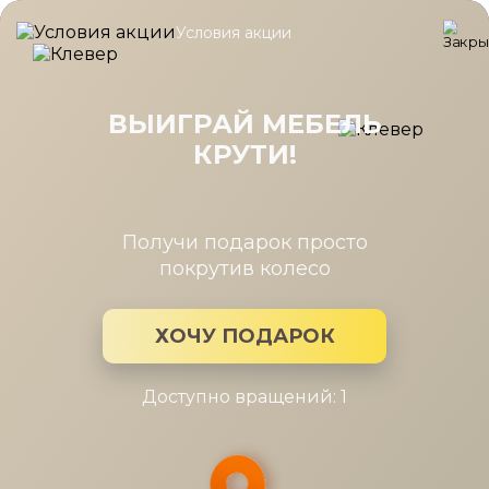
Условия акции
Главная
/
Каталог мебели
/
Зеркала
/
Комплект зеркал Кари
Комплект зеркал Карина для
ШК-1062
ВЫИГРАЙ МЕБЕЛЬ
КРУТИ!
Получи подарок просто
покрутив колесо
ХОЧУ ПОДАРОК
Доступно вращений: 1