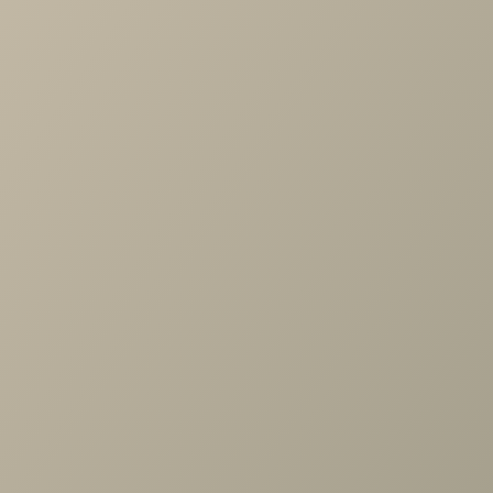
Артикул
—
ЗР-1011
Длина
—
506
Ширина
—
5
Высота
—
1760
Коллекция
—
Карина гостиная АС
Производитель
—
Лером
Все характеристики
ОПИСАНИЕ
ХАРАКТЕРИСТИКИ
ОПЛАТА
Карина Комплект зеркал для ШК-1062
Задать вопрос
Проконсультируем и ответим на все вопросы