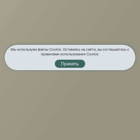
О компании
Услуги
Карта сайта
Мы используем файлы Cookie. Оставаясь на сайте, вы соглашаетесь с
правилами использования Cookie.
Контакты
Принять
Мы в соц. сетях